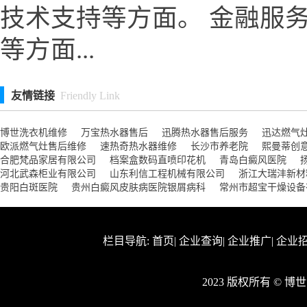
技术支持等方面。 金融服
等方面...
友情链接
Friendly Link
博世洗衣机维修
万宝热水器售后
迅腾热水器售后服务
迅达燃气
欧派燃气灶售后维修
速热奇热水器维修
长沙市养老院
熙曼蒂创
合肥梵品家居有限公司
档案盒数码直喷印花机
青岛白癜风医院
河北武森柜业有限公司
山东利信工程机械有限公司
浙江大瑞沣新材
贵阳白斑医院
贵州白癜风皮肤病医院银屑病科
常州市超宝干燥设备
栏目导航:
首页
|
企业查询
|
企业推广
|
企业
2023 版权所有 © 